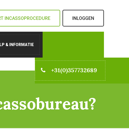
RT INCASSOPROCEDURE
INLOGGEN
LP & INFORMATIE
+31(0)357732689
ncassobureau?