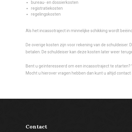
bureau- en dossierkosten
registratiekosten
regelingskosten
Als het incassotraject in minnelijke schikking wordt beëi
De overige kosten zijn voor rekening van de schuldeiser.
betalen. De schuldeiser kan deze kosten later weer teruge
Bent u geïnteresseerd om een incassotraject te starten? Wi
Mocht u hierover vragen hebben dan kunt u altijd contac
Contact