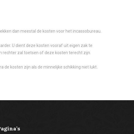
en dekken dan meestal de kosten voor het incassobureau.
rder. U dient deze kosten vooraf uit eigen zak te
 rechter zal toetsen of deze kosten terecht zijn.
 de kosten zijn als de minnelijke schikking niet lukt.
Pagina’s