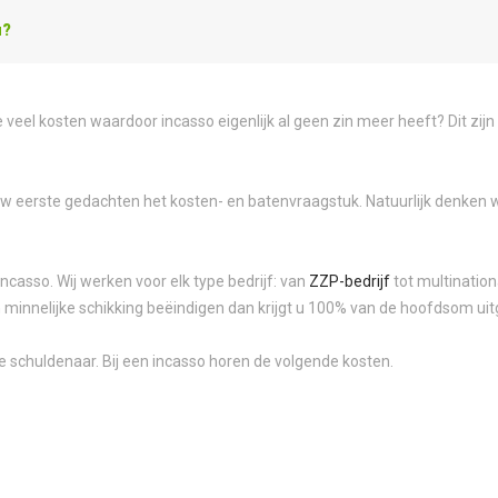
u?
veel kosten waardoor incasso eigenlijk al geen zin meer heeft? Dit zijn
uw eerste gedachten het kosten- en batenvraagstuk. Natuurlijk denken wi
ncasso. Wij werken voor elk type bedrijf: van
ZZP-bedrijf
tot multination
 in minnelijke schikking beëindigen dan krijgt u 100% van de hoofdsom ui
e schuldenaar. Bij een incasso horen de volgende kosten.