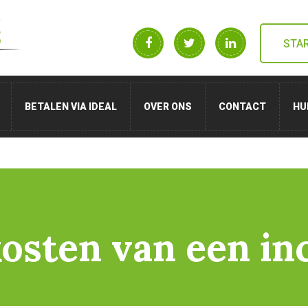
STA
BETALEN VIA IDEAL
OVER ONS
CONTACT
HU
kosten van een i