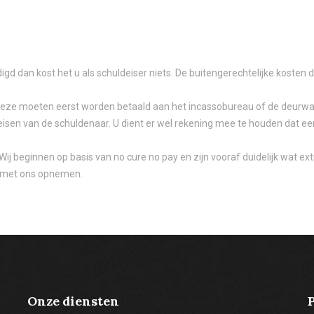
ndigd dan kost het u als schuldeiser niets. De buitengerechtelijke kost
 Deze moeten eerst worden betaald aan het incassobureau of de deurwaa
isen van de schuldenaar. U dient er wel rekening mee te houden dat een
j beginnen op basis van no cure no pay en zijn vooraf duidelijk wat extra
t met ons opnemen.
Onze diensten