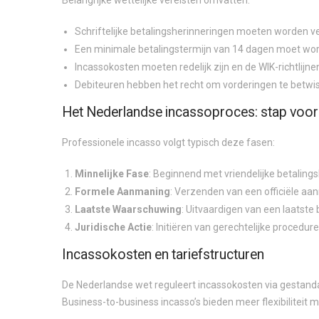
Belangrijke wettelijke vereisten omvatten:
Schriftelijke betalingsherinneringen moeten worden 
Een minimale betalingstermijn van 14 dagen moet wor
Incassokosten moeten redelijk zijn en de WIK-richtlijne
Debiteuren hebben het recht om vorderingen te betwis
Het Nederlandse incassoproces: stap voor
Professionele incasso volgt typisch deze fasen:
Minnelijke Fase
: Beginnend met vriendelijke betaling
Formele Aanmaning
: Verzenden van een officiële a
Laatste Waarschuwing
: Uitvaardigen van een laatste 
Juridische Actie
: Initiëren van gerechtelijke procedur
Incassokosten en tariefstructuren
De Nederlandse wet reguleert incassokosten via gestand
Business-to-business incasso’s bieden meer flexibiliteit m