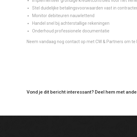
Implementeer grondige kredietcontroles vóór het verl
Stel duidelijke betalingsvoorwaarden vast in contracte
Monitor debiteuren nauwlettend
Handel snel bij achterstallige rekeningen
Onderhoud professionele documentatie
Neem vandaag nog contact op met CW & Partners om te b
Vond je dit bericht interessant? Deel hem met ande