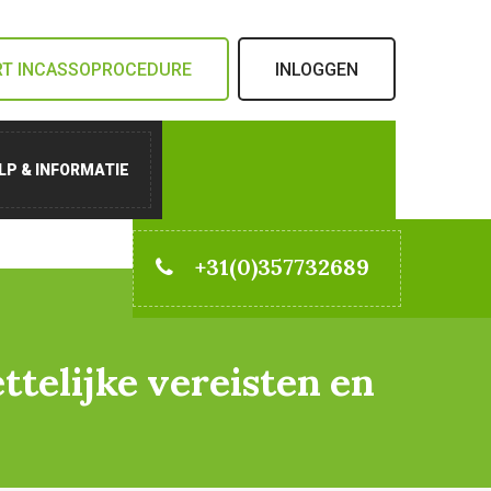
RT INCASSOPROCEDURE
INLOGGEN
LP & INFORMATIE
+31(0)357732689
ttelijke vereisten en