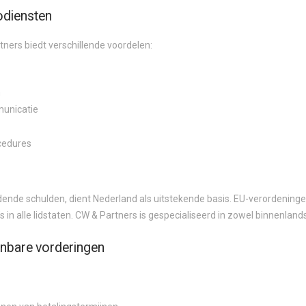
odiensten
ers biedt verschillende voordelen:
n
municatie
ocedures
ende schulden, dient Nederland als uitstekende basis. EU-verordening
n alle lidstaten. CW & Partners is gespecialiseerd in zowel binnenlands
inbare vorderingen