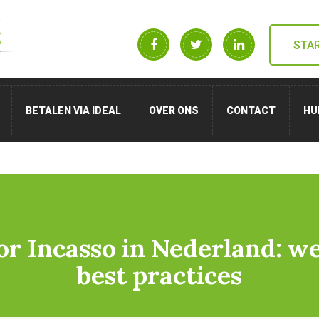
STA
BETALEN VIA IDEAL
OVER ONS
CONTACT
HU
r Incasso in Nederland: we
best practices