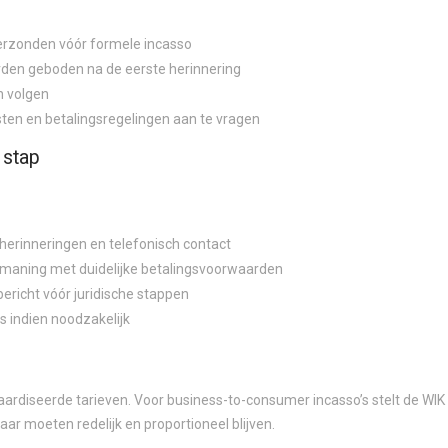
verzonden vóór formele incasso
den geboden na de eerste herinnering
n volgen
ten en betalingsregelingen aan te vragen
 stap
sherinneringen en telefonisch contact
anmaning met duidelijke betalingsvoorwaarden
bericht vóór juridische stappen
es indien noodzakelijk
aardiseerde tarieven. Voor business-to-consumer incasso’s stelt de W
aar moeten redelijk en proportioneel blijven.