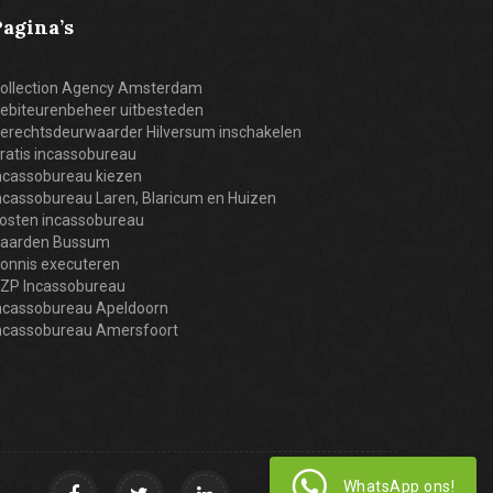
Pagina’s
ollection Agency Amsterdam
ebiteurenbeheer uitbesteden
erechtsdeurwaarder Hilversum inschakelen
ratis incassobureau
ncassobureau kiezen
ncassobureau Laren, Blaricum en Huizen
osten incassobureau
aarden Bussum
onnis executeren
ZP Incassobureau
ncassobureau Apeldoorn
ncassobureau Amersfoort
WhatsApp ons!