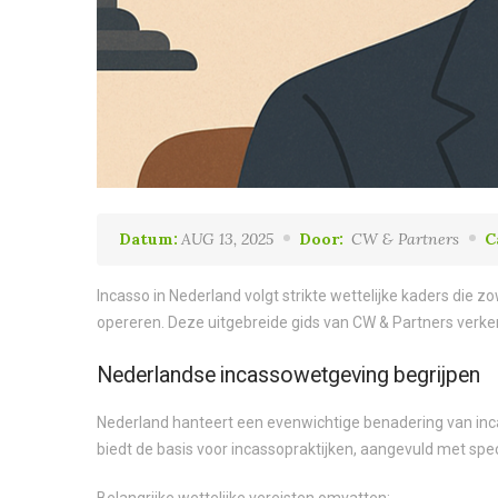
Datum:
AUG 13, 2025
Door:
CW & Partners
C
Incasso in Nederland volgt strikte wettelijke kaders die 
opereren. Deze uitgebreide gids van CW & Partners verke
Nederlandse incassowetgeving begrijpen
Nederland hanteert een evenwichtige benadering van incas
biedt de basis voor incassopraktijken, aangevuld met sp