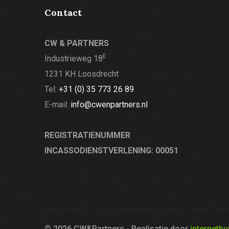
Contact
CW & PARTNERS
E
Industrieweg 18
1231 KH Loosdrecht
Tel:
+31 (0) 35 773 26 89
E-mail:
info@cwenpartners.nl
REGISTRATIENUMMER
INCASSODIENSTVERLENING: 00051
© 2026 CW&Partners - Realisatie door
internetb