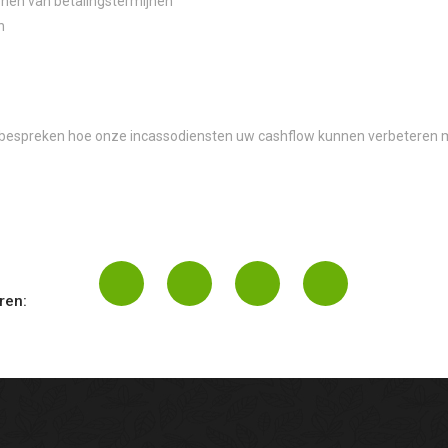
enen van betalingstermijnen
n
espreken hoe onze incassodiensten uw cashflow kunnen verbeteren m
ren: