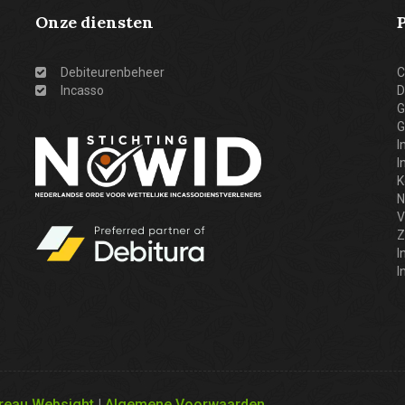
Onze diensten
Debiteurenbeheer
C
Incasso
D
G
G
I
I
K
N
V
Z
I
I
ureau Websight
|
Algemene Voorwaarden